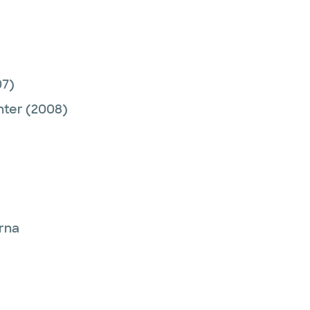
7)
nter
(2008)
erna