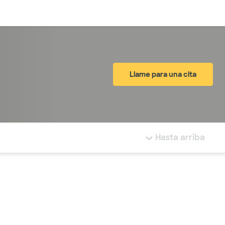
Inicia sesión
Llame para una cita
tá resaltada.
Hasta arriba