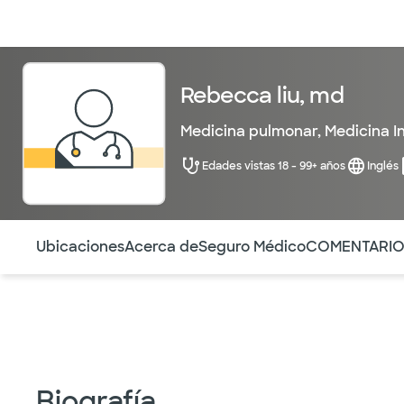
Médicos & Especialistas
Ubicaciones
Servicios & Tratami
Rebecca liu, md
Medicina pulmonar
,
Medicina I
Edades vistas 18 - 99+ años
Inglés
Utilice esta navegación para saltar rápidamente a difere
Ubicaciones
Acerca de
Seguro Médico
COMENTARI
Biografía