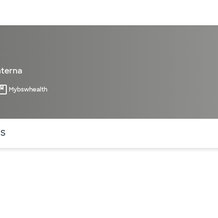
entos
Recursos
Servicios financieros
nterna
Mybswhealth
ntes secciones de la página. La sección activa actual es
OS