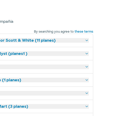
ompañía
By searching you agree to
these terms
lor Scott & White (11 planes)
yst (planes1 )
(1 planes)
art (3 planes)