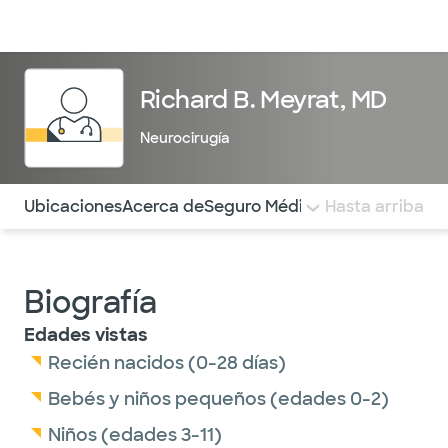
Médicos & Especialistas
Ubicaciones
Servicios & Tratami
Richard B. Meyrat, MD
Neurocirugía
Utilice esta navegación para saltar rápidamente a difere
Ubicaciones
Acerca de
Seguro Médico
COMENTARIOS
Hasta arriba
Biografía
Edades vistas
Recién nacidos (0-28 días)
Bebés y niños pequeños (edades 0-2)
Niños (edades 3-11)