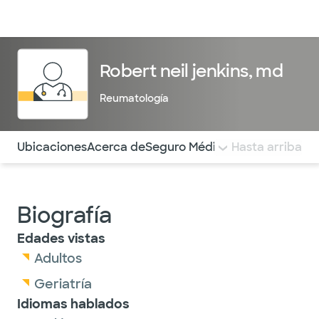
Médicos & Especialistas
Ubicaciones
Servicios & Tratami
Robert neil jenkins, md
Reumatología
Utilice esta navegación para saltar rápidamente a difere
Ubicaciones
Acerca de
Seguro Médico
COMENTARIOS
Hasta arriba
Biografía
Edades vistas
Adultos
Geriatría
Idiomas hablados