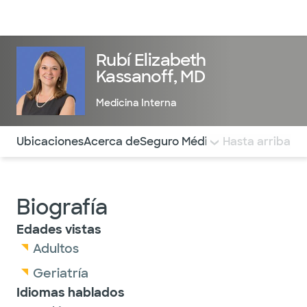
Médicos & Especialistas
Ubicaciones
Servicios & Tratami
Rubí Elizabeth
Kassanoff, MD
Medicina Interna
Utilice esta navegación para saltar rápidamente a difere
Ubicaciones
Acerca de
Seguro Médico
COMENTARIOS
Hasta arriba
Biografía
Edades vistas
Adultos
Geriatría
Idiomas hablados