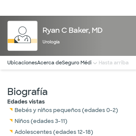
Médicos & Especialistas
Ubicaciones
Servicios & Tratami
Ryan C Baker, MD
Urología
Utilice esta navegación para saltar rápidamente a difere
Ubicaciones
Acerca de
Seguro Médico
COMENTARIOS
Hasta arriba
Biografía
Edades vistas
Bebés y niños pequeños (edades 0-2)
Niños (edades 3-11)
Adolescentes (edades 12-18)