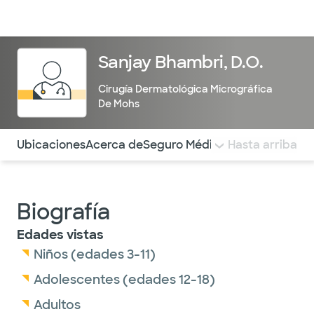
Médicos & Especialistas
Ubicaciones
Servicios & Tratami
Sanjay Bhambri, D.O.
Cirugía Dermatológica Micrográfica
De Mohs
Utilice esta navegación para saltar rápidamente a difere
Ubicaciones
Acerca de
Seguro Médico
COMENTARIOS
Hasta arriba
Biografía
Edades vistas
Niños (edades 3-11)
Adolescentes (edades 12-18)
Adultos