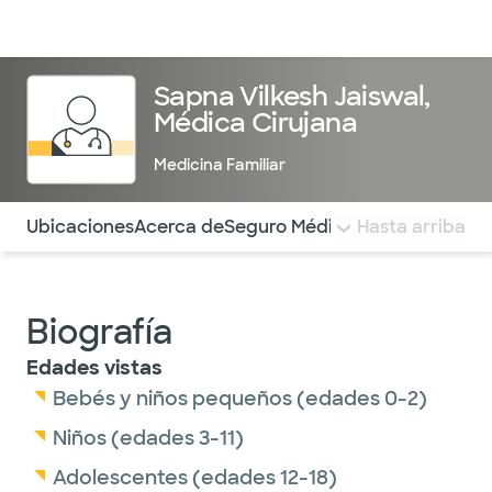
Médicos & Especialistas
Ubicaciones
Servicios & Tratami
Sapna Vilkesh Jaiswal,
Médica Cirujana
Medicina Familiar
Utilice esta navegación para saltar rápidamente a difere
Ubicaciones
Acerca de
Seguro Médico
COMENTARIOS
Hasta arriba
Biografía
Edades vistas
Bebés y niños pequeños (edades 0-2)
Niños (edades 3-11)
Adolescentes (edades 12-18)