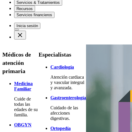
Servicios & Tratamientos
Recursos
Servicios financieros
Inicia sesión
Médicos de
Especialistas
atención
Cardiología
primaria
Atención cardiaca
y vascular integral
Medicina
y avanzada.
Familiar
Gastroenterología
Cuide de
todas las
Cuidado de las
edades de su
afecciones
familia.
digestivas.
OBGYN
Ortopedía