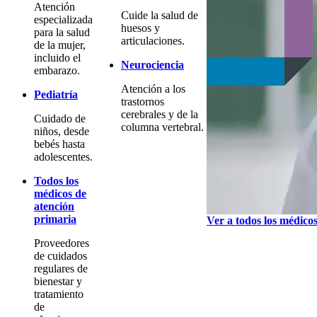
Atención
Cuide la salud de
especializada
huesos y
para la salud
articulaciones.
de la mujer,
incluido el
Neurociencia
embarazo.
Atención a los
Pediatría
trastornos
cerebrales y de la
Cuidado de
columna vertebral.
niños, desde
bebés hasta
adolescentes.
Todos los
médicos de
atención
primaria
Ver a todos los médico
Proveedores
de cuidados
regulares de
bienestar y
tratamiento
de