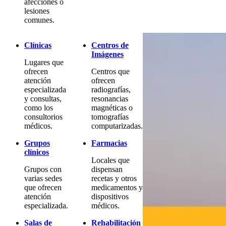
afecciones o
lesiones
comunes.
Clínicas
Centros de
Imágenes
Lugares que
ofrecen
Centros que
atención
ofrecen
especializada
radiografías,
y consultas,
resonancias
como los
magnéticas o
consultorios
tomografías
médicos.
computarizadas.
Grupos
Farmacias
clínicos
Locales que
Grupos con
dispensan
varias sedes
recetas y otros
que ofrecen
medicamentos y
atención
dispositivos
especializada.
médicos.
Salas de
Rehabilitación