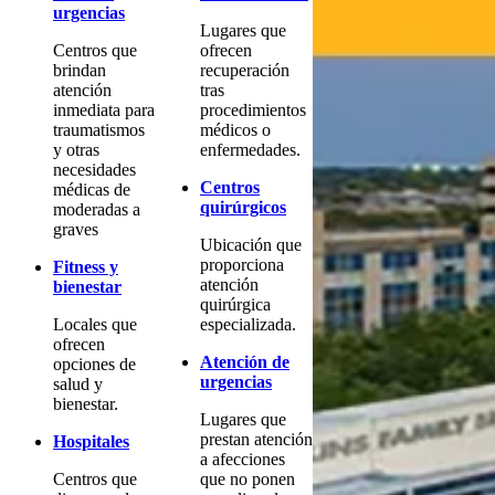
urgencias
Lugares que
Centros que
ofrecen
brindan
recuperación
atención
tras
inmediata para
procedimientos
traumatismos
médicos o
y otras
enfermedades.
necesidades
Centros
médicas de
quirúrgicos
moderadas a
graves
Ubicación que
proporciona
Fitness y
atención
bienestar
quirúrgica
Locales que
especializada.
ofrecen
Atención de
opciones de
urgencias
salud y
bienestar.
Lugares que
prestan atención
Hospitales
a afecciones
Centros que
que no ponen