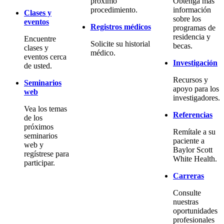
próximo
Obtenga más
procedimiento.
información
Clases y
sobre los
eventos
Registros médicos
programas de
residencia y
Encuentre
Solicite su historial
becas.
clases y
médico.
eventos cerca
Investigación
de usted.
Recursos y
Seminarios
apoyo para los
web
investigadores.
Vea los temas
Referencias
de los
próximos
Remítale a su
seminarios
paciente a
web y
Baylor Scott
regístrese para
White Health.
participar.
Carreras
Consulte
nuestras
oportunidades
profesionales