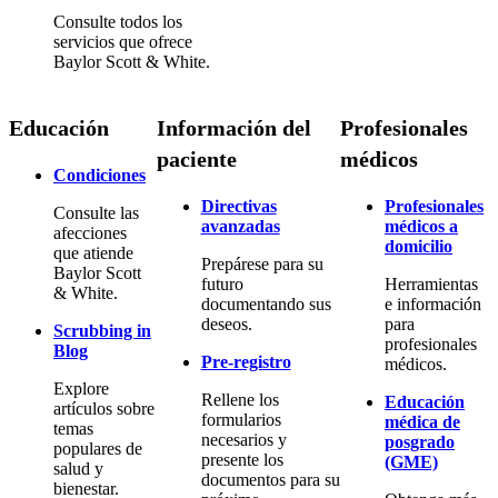
Consulte todos los
servicios que ofrece
Baylor Scott & White.
Educación
Información del
Profesionales
paciente
médicos
Condiciones
Directivas
Profesionales
Consulte las
avanzadas
médicos a
afecciones
domicilio
que atiende
Prepárese para su
Baylor Scott
futuro
Herramientas
& White.
documentando sus
e información
deseos.
para
Scrubbing in
profesionales
Blog
Pre-registro
médicos.
Explore
Rellene los
Educación
artículos sobre
formularios
médica de
temas
necesarios y
posgrado
populares de
presente los
(GME)
salud y
documentos para su
bienestar.