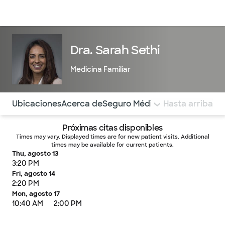
Médicos & Especialistas
Ubicaciones
Servicios & Tratami
Dra. Sarah Sethi
Medicina Familiar
Utilice esta navegación para saltar rápidamente a difere
Ubicaciones
Acerca de
Seguro Médico
COMENTARIOS
Hasta arriba
Próximas citas disponibles
Times may vary. Displayed times are for new patient visits. Additional
times may be available for current patients.
Thu, agosto 13
3:20 PM
Fri, agosto 14
2:20 PM
Mon, agosto 17
10:40 AM
2:00 PM