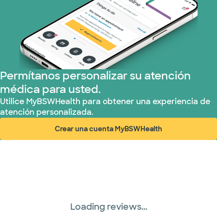
Nebraska Furniture Mart (3 planes)
Prism Electric (1 planes)
Permítanos personalizar su atención
Plan de Salud Superior (19 planes)
médica para usted.
Tricare (3 planes)
Utilice MyBSWHealth para obtener una experiencia de
atención personalizada.
TriWest HealthCare (2 planes)
Crear una cuenta MyBSWHealth
(abre en ventana nueva)
United HealthCare (33 planes)
WellMed (15 planes)
Loading reviews...