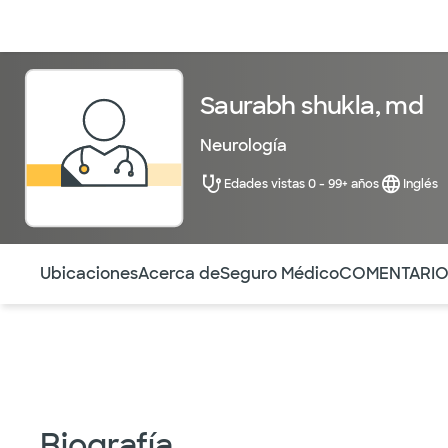
Médicos & Especialistas
Ubicaciones
Servicios & Tratami
Saurabh shukla, md
Neurología
Edades vistas 0 - 99+ años
Inglés
Utilice esta navegación para saltar rápidamente a difere
Ubicaciones
Acerca de
Seguro Médico
COMENTARI
Biografía