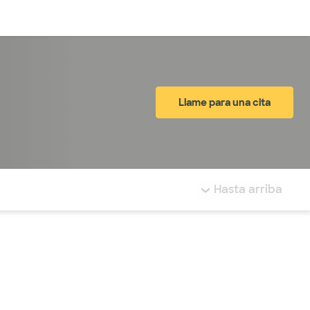
Inicia sesión
Llame para una cita
tá resaltada.
Hasta arriba