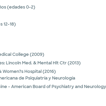
ños (edades 0-2)
 12-18)
dical College
(2009)
es:
Lincoln Med. & Mental Hlt Ctr
(2013)
& Women?s Hospital
(2016)
ericana de Psiquiatría y Neurología
ne - American Board of Psychiatry and Neurolog