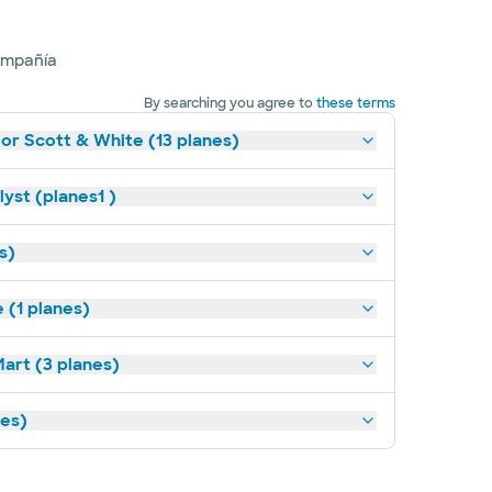
ompañía
By searching you agree to
these terms
lor Scott & White (13 planes)
yst (planes1 )
s)
(1 planes)
art (3 planes)
nes)