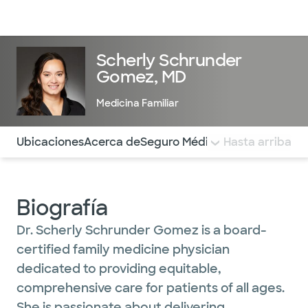
Médicos & Especialistas
Ubicaciones
Servicios & Tratami
Scherly Schrunder
Gomez, MD
Medicina Familiar
Utilice esta navegación para saltar rápidamente a difere
Ubicaciones
Acerca de
Seguro Médico
COMENTARIOS
Hasta arriba
Biografía
Dr. Scherly Schrunder Gomez is a board-
certified family medicine physician
dedicated to providing equitable,
comprehensive care for patients of all ages.
She is passionate about delivering