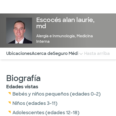
Médicos & Especialistas
Ubicaciones
Servicios & Tratami
Escocés alan laurie,
md
Alergia e Inmunología
,
Medicina
Interna
Utilice esta navegación para saltar rápidamente a difere
Ubicaciones
Acerca de
Seguro Médico
COMENTARIOS
Hasta arriba
Biografía
Edades vistas
Bebés y niños pequeños (edades 0-2)
Niños (edades 3-11)
Adolescentes (edades 12-18)