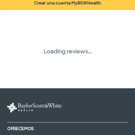
Crear una cuenta MyBSWHealth
(abre en ventana nueva)
United HealthCare (28 planes)
WellMed (15 planes)
Loading reviews...
OFRECEMOS