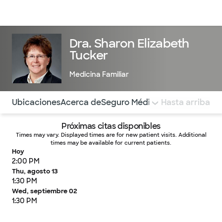
Médicos & Especialistas
Ubicaciones
Servicios & Tratami
Dra. Sharon Elizabeth
Tucker
Medicina Familiar
Utilice esta navegación para saltar rápidamente a difere
Ubicaciones
Acerca de
Seguro Médico
COMENTARIOS
Hasta arriba
Próximas citas disponibles
Times may vary. Displayed times are for new patient visits. Additional
times may be available for current patients.
Hoy
2:00 PM
Thu, agosto 13
1:30 PM
Wed, septiembre 02
1:30 PM