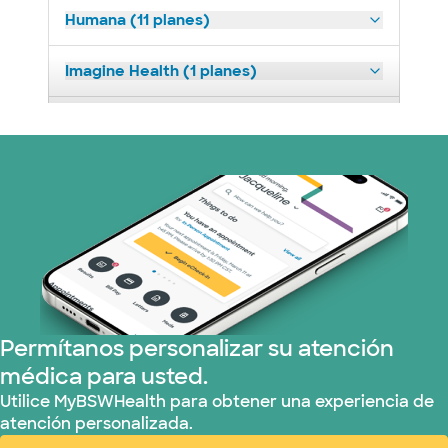
Humana (11 planes)
Imagine Health (1 planes)
Medicaid (2 planes)
Medicare (1 planes)
Nebraska Furniture Mart (3 planes)
Red PHCS (1 planes)
Prism Electric (1 planes)
Permítanos personalizar su atención
médica para usted.
Plan de Salud Superior (17 planes)
Utilice MyBSWHealth para obtener una experiencia de
atención personalizada.
TriWest HealthCare (1 planes)