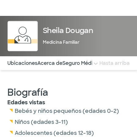
Médicos & Especialistas
Ubicaciones
Servicios & Tratami
Sheila Dougan
Medicina Familiar
Utilice esta navegación para saltar rápidamente a difere
Ubicaciones
Acerca de
Seguro Médico
COMENTARIOS
Hasta arriba
Biografía
Edades vistas
Bebés y niños pequeños (edades 0-2)
Niños (edades 3-11)
Adolescentes (edades 12-18)