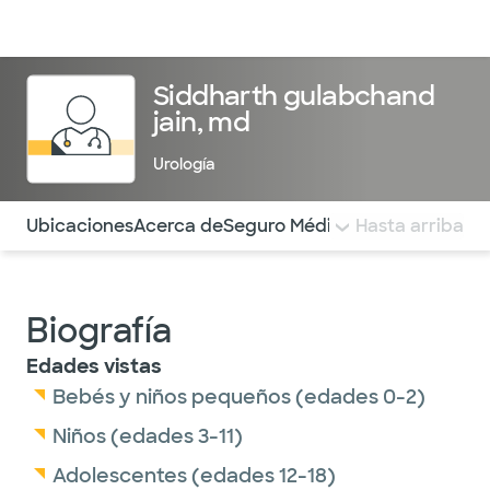
Médicos & Especialistas
Ubicaciones
Servicios & Tratami
Siddharth gulabchand
jain, md
Urología
Utilice esta navegación para saltar rápidamente a difere
Ubicaciones
Acerca de
Seguro Médico
COMENTARIOS
Hasta arriba
Biografía
Edades vistas
Bebés y niños pequeños (edades 0-2)
Niños (edades 3-11)
Adolescentes (edades 12-18)