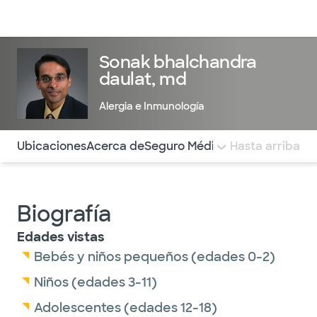
Médicos & Especialistas
Ubicaciones
Servicios & Tratami
Sonak bhalchandra
daulat, md
Alergia e Inmunología
Utilice esta navegación para saltar rápidamente a difere
Ubicaciones
Acerca de
Seguro Médico
COMENTARIOS
Hasta arriba
Biografía
Edades vistas
Bebés y niños pequeños (edades 0-2)
Niños (edades 3-11)
Adolescentes (edades 12-18)