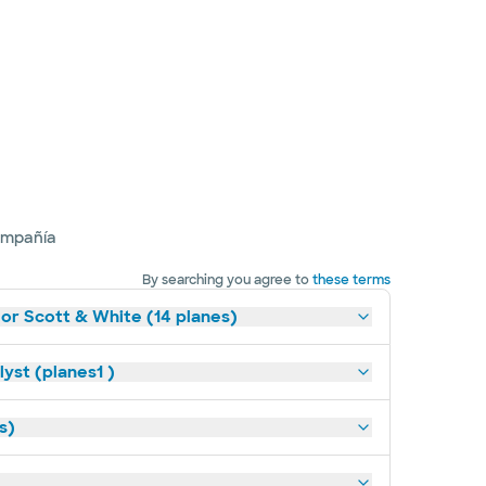
ompañía
By searching you agree to
these terms
lor Scott & White (14 planes)
yst (planes1 )
s)