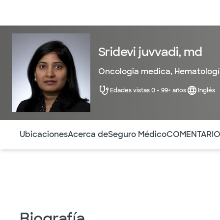
Médicos & Especialistas
Ubicaciones
Servicios & Tratami
Sridevi juvvadi, md
Oncologia medica
,
Hematologí
Edades vistas 0 - 99+ años
Inglés
Utilice esta navegación para saltar rápidamente a difere
Ubicaciones
Acerca de
Seguro Médico
COMENTARI
Biografía