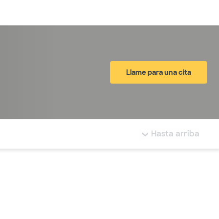
Inicia sesión
Llame para una cita
tá resaltada.
Hasta arriba