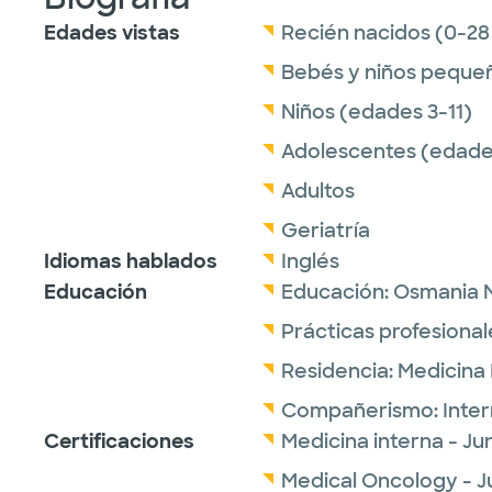
Edades vistas
Recién nacidos (0-28
Bebés y niños peque
Niños (edades 3-11)
Adolescentes (edades
Adultos
Geriatría
Idiomas hablados
Inglés
Educación
Educación:
Osmania M
Prácticas profesional
Residencia:
Medicina 
Compañerismo:
Inte
Certificaciones
Medicina interna - J
Medical Oncology - J