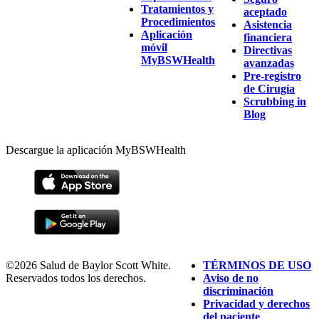
Tratamientos y
aceptado
Procedimientos
Asistencia
Aplicación
financiera
móvil
Directivas
MyBSWHealth
avanzadas
Pre-registro
de Cirugía
Scrubbing in
Blog
Descargue la aplicación MyBSWHealth
©2026 Salud de Baylor Scott White.
TÉRMINOS DE USO
Reservados todos los derechos.
Aviso de no
discriminación
Privacidad y derechos
del paciente