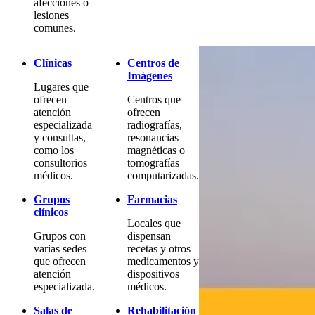
afecciones o
lesiones
comunes.
Clínicas
Centros de
Imágenes
Lugares que
ofrecen
Centros que
atención
ofrecen
especializada
radiografías,
y consultas,
resonancias
como los
magnéticas o
consultorios
tomografías
médicos.
computarizadas.
Grupos
Farmacias
clínicos
Locales que
Grupos con
dispensan
varias sedes
recetas y otros
que ofrecen
medicamentos y
atención
dispositivos
especializada.
médicos.
Salas de
Rehabilitación