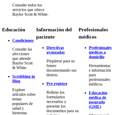
Consulte todos los
servicios que ofrece
Baylor Scott & White.
Educación
Información del
Profesionales
paciente
médicos
Condiciones
Directivas
Profesionales
Consulte las
avanzadas
médicos a
afecciones
domicilio
que atiende
Prepárese para su
Baylor Scott
futuro
Herramientas
& White.
documentando sus
e información
deseos.
para
Scrubbing in
profesionales
Blog
Pre-registro
médicos.
Explore
Rellene los
Educación
artículos sobre
formularios
médica de
temas
necesarios y
posgrado
populares de
presente los
(GME)
salud y
documentos para su
bienestar.