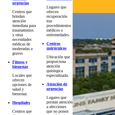
urgencias
Lugares que
Centros que
ofrecen
brindan
recuperación
atención
tras
inmediata para
procedimientos
traumatismos
médicos o
y otras
enfermedades.
necesidades
Centros
médicas de
quirúrgicos
moderadas a
graves
Ubicación que
proporciona
Fitness y
atención
bienestar
quirúrgica
Locales que
especializada.
ofrecen
Atención de
opciones de
urgencias
salud y
bienestar.
Lugares que
prestan atención
Hospitales
a afecciones
Centros que
que no ponen