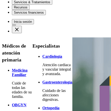
Servicios & Tratamientos
Recursos
Servicios financieros
Inicia sesión
Médicos de
Especialistas
atención
Cardiología
primaria
Atención cardiaca
y vascular integral
Medicina
y avanzada.
Familiar
Gastroenterología
Cuide de
todas las
Cuidado de las
edades de su
afecciones
familia.
digestivas.
OBGYN
Ortopedía