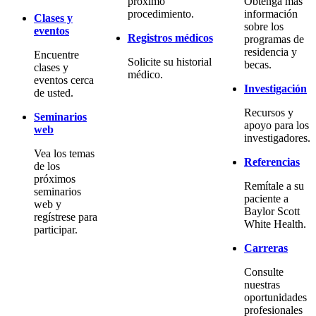
próximo
Obtenga más
procedimiento.
información
Clases y
sobre los
eventos
Registros médicos
programas de
residencia y
Encuentre
Solicite su historial
becas.
clases y
médico.
eventos cerca
Investigación
de usted.
Recursos y
Seminarios
apoyo para los
web
investigadores.
Vea los temas
Referencias
de los
próximos
Remítale a su
seminarios
paciente a
web y
Baylor Scott
regístrese para
White Health.
participar.
Carreras
Consulte
nuestras
oportunidades
profesionales