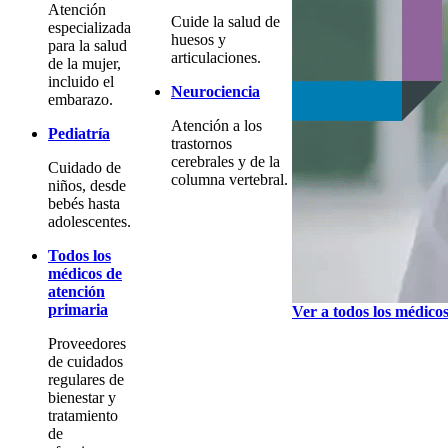
Atención
Cuide la salud de
especializada
huesos y
para la salud
articulaciones.
de la mujer,
incluido el
Neurociencia
embarazo.
Atención a los
Pediatría
trastornos
cerebrales y de la
Cuidado de
columna vertebral.
niños, desde
bebés hasta
adolescentes.
Todos los
médicos de
atención
primaria
Ver a todos los médico
Proveedores
de cuidados
regulares de
bienestar y
tratamiento
de