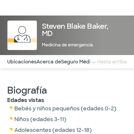
Médicos & Especialistas
Ubicaciones
Servicios & Tratami
Steven Blake Baker,
MD
Medicina de emergencia
Utilice esta navegación para saltar rápidamente a difere
Ubicaciones
Acerca de
Seguro Médico
COMENTARIOS
Hasta arriba
Biografía
Edades vistas
Bebés y niños pequeños (edades 0-2)
Niños (edades 3-11)
Adolescentes (edades 12-18)