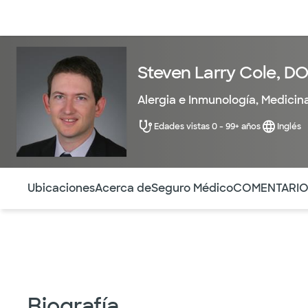
Médicos & Especialistas
Ubicaciones
Servicios & Tratami
Steven Larry Cole, D
Alergia e Inmunología
,
Medicina
Edades vistas 0 - 99+ años
Inglés
Utilice esta navegación para saltar rápidamente a difere
Ubicaciones
Acerca de
Seguro Médico
COMENTARI
Biografía