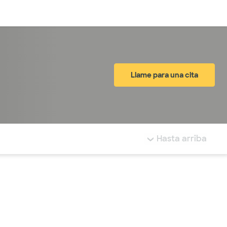
Inicia sesión
Llame para una cita
tá resaltada.
Hasta arriba