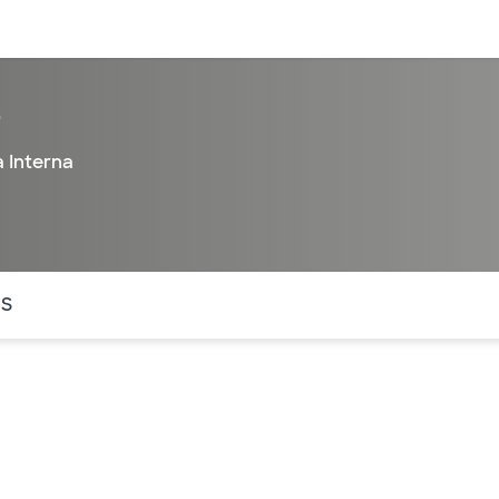
entos
Recursos
Servicios financieros
O
 Interna
ntes secciones de la página. La sección activa actual es
OS