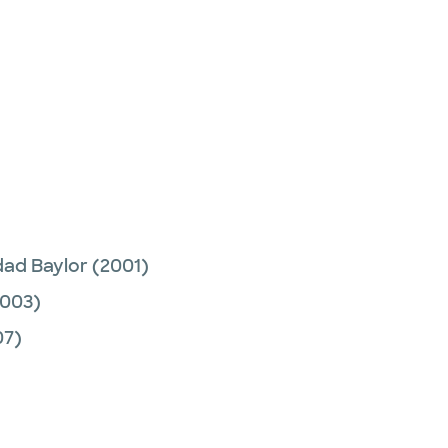
dad Baylor
(2001)
003)
07)