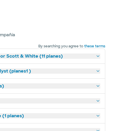
ompañía
By searching you agree to
these terms
lor Scott & White (11 planes)
yst (planes1 )
s)
(1 planes)