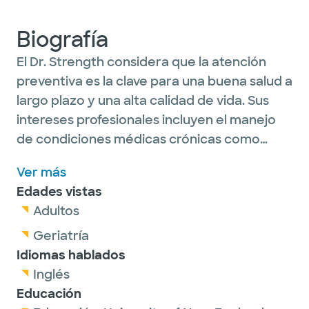
Biografía
El Dr. Strength considera que la atención
preventiva es la clave para una buena salud a
largo plazo y una alta calidad de vida. Sus
intereses profesionales incluyen el manejo
de condiciones médicas crónicas como
hipertensión, diabetes, colesterol y
Ver más
enfermedades cardíacas. También tiene
Edades vistas
interés en la nutrición para mantener un
Adultos
peso adecuado, los trastornos
gastrointestinales, incluida la prevención del
Geriatría
cáncer colorrectal y la ERGE. Dr. Strength
Idiomas hablados
disfruta de varios deportes, como tenis,
Inglés
ciclismo de montaña y buceo en jaula con
Educación