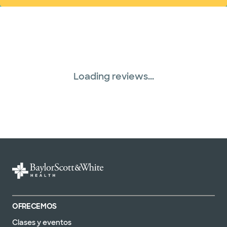
United HealthCare (28 planes)
WellMed (15 planes)
Loading reviews...
OFRECEMOS
Clases y eventos