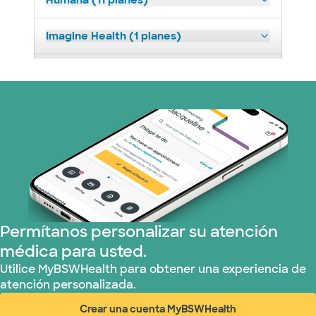
Humana (11 planes)
Imagine Health (1 planes)
Medicaid (2 planes)
Medicare (1 planes)
Nebraska Furniture Mart (3 planes)
Red PHCS (1 planes)
Prism Electric (1 planes)
Permítanos personalizar su atención
médica para usted.
Plan de Salud Superior (3 planes)
Utilice MyBSWHealth para obtener una experiencia de
atención personalizada.
TriWest HealthCare (1 planes)
Crear una cuenta MyBSWHealth
(abre en ventana nueva)