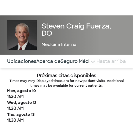
Médicos & Especialistas
Ubicaciones
Servicios & Tratami
Steven Craig Fuerza,
DO
Medicina Interna
Utilice esta navegación para saltar rápidamente a difere
Ubicaciones
Acerca de
Seguro Médico
COMENTARIOS
Hasta arriba
Próximas citas disponibles
Times may vary. Displayed times are for new patient visits. Additional
times may be available for current patients.
Mon, agosto 10
11:30 AM
Wed, agosto 12
11:30 AM
Thu, agosto 13
11:30 AM