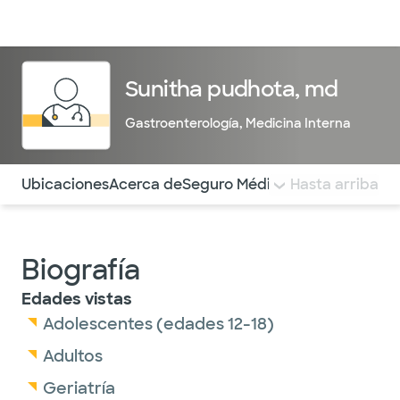
Médicos & Especialistas
Ubicaciones
Servicios & Tratami
Sunitha pudhota, md
Gastroenterología
,
Medicina Interna
Utilice esta navegación para saltar rápidamente a difere
Ubicaciones
Acerca de
Seguro Médico
COMENTARIOS
Hasta arriba
Biografía
Edades vistas
Adolescentes (edades 12-18)
Adultos
Geriatría