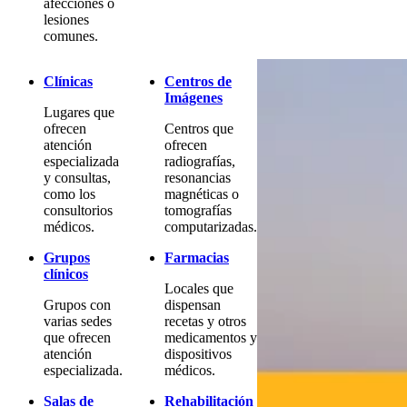
afecciones o
lesiones
comunes.
Clínicas
Centros de
Imágenes
Lugares que
ofrecen
Centros que
atención
ofrecen
especializada
radiografías,
y consultas,
resonancias
como los
magnéticas o
consultorios
tomografías
médicos.
computarizadas.
Grupos
Farmacias
clínicos
Locales que
Grupos con
dispensan
varias sedes
recetas y otros
que ofrecen
medicamentos y
atención
dispositivos
especializada.
médicos.
Salas de
Rehabilitación