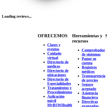
Loading reviews...
OFRECEMOS
Herramientas y
recursos
Clases y
eventos
Comprobador
Cuidado
de síntomas
virtual
Pague su
Directorio de
cuenta
médicos
Registros
Directorio de
médicos
ubicaciones
Transparencia
Directorio de
de precios
Especialidades
Seguro
Tratamientos y
aceptado
Procedimientos
Asistencia
Aplicación
financiera
móvil
Directivas
MyBSWHealth
avanzadas