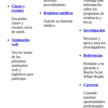
próximo
Obtenga más
procedimiento.
información
Clases y
sobre los
eventos
Registros médicos
programas de
residencia y
Encuentre
Solicite su historial
becas.
clases y
médico.
eventos cerca
Investigación
de usted.
Recursos y
Seminarios
apoyo para los
web
investigadores.
Vea los temas
Referencias
de los
próximos
Remítale a su
seminarios
paciente a
web y
Baylor Scott
regístrese para
White Health.
participar.
Carreras
Consulte
nuestras
oportunidades
profesionales