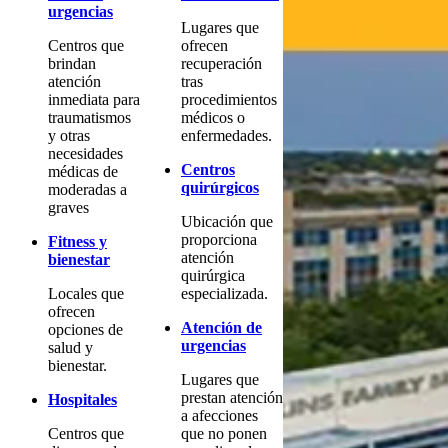
urgencias
Lugares que
Centros que
ofrecen
brindan
recuperación
atención
tras
inmediata para
procedimientos
traumatismos
médicos o
y otras
enfermedades.
necesidades
Centros
médicas de
quirúrgicos
moderadas a
graves
Ubicación que
proporciona
Fitness y
atención
bienestar
quirúrgica
Locales que
especializada.
ofrecen
Atención de
opciones de
urgencias
salud y
bienestar.
Lugares que
prestan atención
Hospitales
a afecciones
Centros que
que no ponen