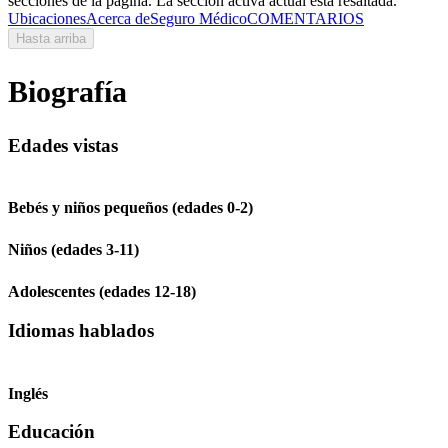
secciones de la página. La sección activa actual está resaltada.
Ubicaciones
Acerca de
Seguro Médico
COMENTARIOS
Hasta arriba
Biografía
Edades vistas
Bebés y niños pequeños (edades 0-2)
Niños (edades 3-11)
Adolescentes (edades 12-18)
Idiomas hablados
Inglés
Educación