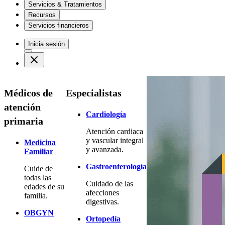
Servicios & Tratamientos
Recursos
Servicios financieros
Inicia sesión
Médicos de
Especialistas
atención
Cardiología
primaria
Atención cardiaca
y vascular integral
Medicina
y avanzada.
Familiar
Gastroenterología
Cuide de
todas las
Cuidado de las
edades de su
afecciones
familia.
digestivas.
OBGYN
Ortopedía