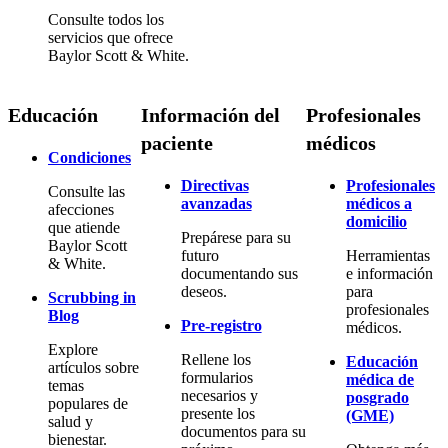
Consulte todos los
servicios que ofrece
Baylor Scott & White.
Educación
Información del
Profesionales
paciente
médicos
Condiciones
Directivas
Profesionales
Consulte las
avanzadas
médicos a
afecciones
domicilio
que atiende
Prepárese para su
Baylor Scott
futuro
Herramientas
& White.
documentando sus
e información
deseos.
para
Scrubbing in
profesionales
Blog
Pre-registro
médicos.
Explore
Rellene los
Educación
artículos sobre
formularios
médica de
temas
necesarios y
posgrado
populares de
presente los
(GME)
salud y
documentos para su
bienestar.