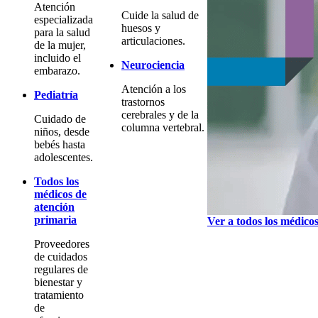
Atención
Cuide la salud de
especializada
huesos y
para la salud
articulaciones.
de la mujer,
incluido el
Neurociencia
embarazo.
Atención a los
Pediatría
trastornos
cerebrales y de la
Cuidado de
columna vertebral.
niños, desde
bebés hasta
adolescentes.
Todos los
médicos de
atención
primaria
Ver a todos los médico
Proveedores
de cuidados
regulares de
bienestar y
tratamiento
de