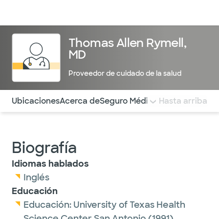
Médicos & Especialistas
Ubicaciones
Servicios & Tratami
Thomas Allen Rymell,
MD
Proveedor de cuidado de la salud
Utilice esta navegación para saltar rápidamente a difere
Ubicaciones
Acerca de
Seguro Médico
COMENTARIOS
Hasta arriba
Biografía
Idiomas hablados
Inglés
Educación
Educación:
University of Texas Health
Science Center San Antonio
(1991)