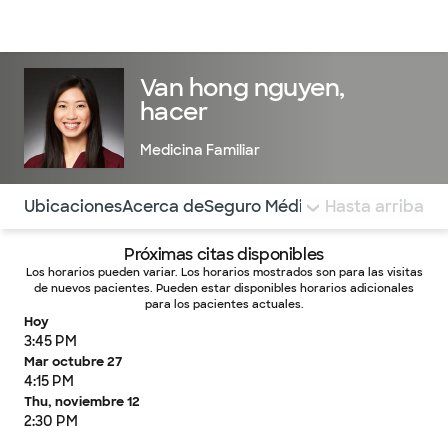
Médicos & Especialistas
Ubicaciones
Servicios & Tratami
Van hong nguyen,
hacer
Medicina Familiar
Utilice esta navegación para saltar rápidamente a difere
Ubicaciones
Acerca de
Seguro Médico
COMENTARIOS
Hasta arriba
Próximas citas disponibles
Los horarios pueden variar. Los horarios mostrados son para las visitas
de nuevos pacientes. Pueden estar disponibles horarios adicionales
para los pacientes actuales.
Hoy
3:45 PM
Mar octubre 27
4:15 PM
Thu, noviembre 12
2:30 PM