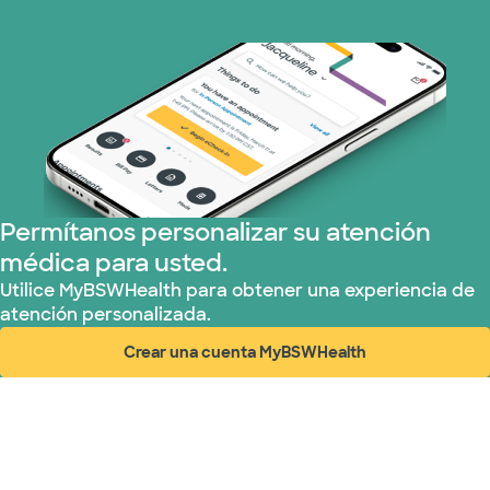
Medicare (2 planes)
Nebraska Furniture Mart (3 planes)
Red PHCS (1 planes)
Prism Electric (1 planes)
Permítanos personalizar su atención
médica para usted.
Plan de Salud Superior (3 planes)
Utilice MyBSWHealth para obtener una experiencia de
atención personalizada.
United HealthCare (28 planes)
Crear una cuenta MyBSWHealth
(abre en ventana nueva)
WellMed (15 planes)