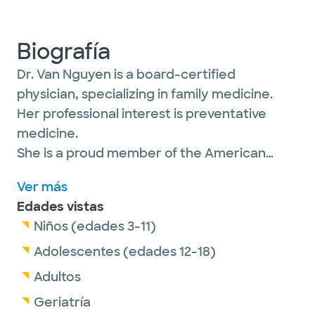
Biografía
Dr. Van Nguyen is a board-certified
physician, specializing in family medicine.
Her professional interest is preventative
medicine.
She is a proud member of the American
Academy of Family Physicians.
Ver más
Edades vistas
Outside of work, Dr. Nguyen enjoys reading,
Niños (edades 3-11)
crafting and sports.
Adolescentes (edades 12-18)
Adultos
Geriatría