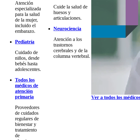
Atención
Cuide la salud de
especializada
huesos y
para la salud
articulaciones.
de la mujer,
incluido el
Neurociencia
embarazo.
Atención a los
Pediatría
trastornos
cerebrales y de la
Cuidado de
columna vertebral.
niños, desde
bebés hasta
adolescentes.
Todos los
médicos de
atención
primaria
Ver a todos los médico
Proveedores
de cuidados
regulares de
bienestar y
tratamiento
de