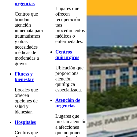
urgencias
Lugares que
Centros que
ofrecen
brindan
recuperación
atención
tras
inmediata para
procedimientos
traumatismos
médicos o
y otras
enfermedades.
necesidades
Centros
médicas de
quirúrgicos
moderadas a
graves
Ubicación que
proporciona
Fitness y
atención
bienestar
quirúrgica
Locales que
especializada.
ofrecen
Atención de
opciones de
urgencias
salud y
bienestar.
Lugares que
prestan atención
Hospitales
a afecciones
Centros que
que no ponen