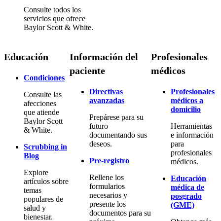
Consulte todos los
servicios que ofrece
Baylor Scott & White.
Educación
Información del
Profesionales
paciente
médicos
Condiciones
Directivas
Profesionales
Consulte las
avanzadas
médicos a
afecciones
domicilio
que atiende
Prepárese para su
Baylor Scott
futuro
Herramientas
& White.
documentando sus
e información
deseos.
para
Scrubbing in
profesionales
Blog
Pre-registro
médicos.
Explore
Rellene los
Educación
artículos sobre
formularios
médica de
temas
necesarios y
posgrado
populares de
presente los
(GME)
salud y
documentos para su
bienestar.