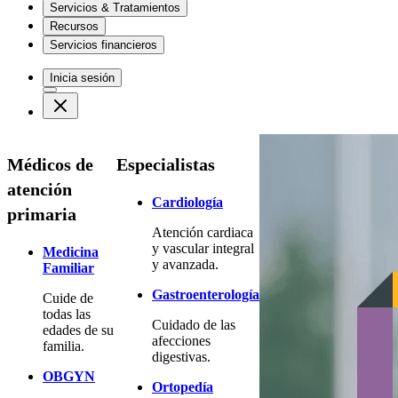
Servicios & Tratamientos
Recursos
Servicios financieros
Inicia sesión
Médicos de
Especialistas
atención
Cardiología
primaria
Atención cardiaca
y vascular integral
Medicina
y avanzada.
Familiar
Gastroenterología
Cuide de
todas las
Cuidado de las
edades de su
afecciones
familia.
digestivas.
OBGYN
Ortopedía