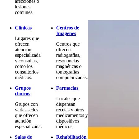
afecciones o
lesiones
comunes.
Clínicas
Centros de
Imágenes
Lugares que
ofrecen
Centros que
atención
ofrecen
especializada
radiografías,
y consultas,
resonancias
como los
magnéticas o
consultorios
tomografías
médicos.
computarizadas.
Grupos
Farmacias
clínicos
Locales que
Grupos con
dispensan
varias sedes
recetas y otros
que ofrecen
medicamentos y
atención
dispositivos
especializada.
médicos.
Salas de
Rehabilitación