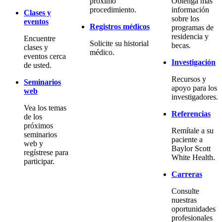
próximo
Obtenga más
procedimiento.
información
Clases y
sobre los
eventos
Registros médicos
programas de
residencia y
Encuentre
Solicite su historial
becas.
clases y
médico.
eventos cerca
Investigación
de usted.
Recursos y
Seminarios
apoyo para los
web
investigadores.
Vea los temas
Referencias
de los
próximos
Remítale a su
seminarios
paciente a
web y
Baylor Scott
regístrese para
White Health.
participar.
Carreras
Consulte
nuestras
oportunidades
profesionales