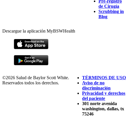
Pre-registro
de Cirugía
Scrubbing in
Blog
Descargue la aplicación MyBSWHealth
©2026 Salud de Baylor Scott White.
TÉRMINOS DE USO
Reservados todos los derechos.
Aviso de no
discriminación
Privacidad y derechos
del paciente
301 norte avenida
washington, dallas, tx
75246