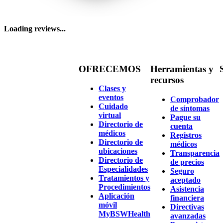
Loading reviews...
OFRECEMOS
Herramientas y
recursos
Clases y
eventos
Comprobador
Cuidado
de síntomas
virtual
Pague su
Directorio de
cuenta
médicos
Registros
Directorio de
médicos
ubicaciones
Transparencia
Directorio de
de precios
Especialidades
Seguro
Tratamientos y
aceptado
Procedimientos
Asistencia
Aplicación
financiera
móvil
Directivas
MyBSWHealth
avanzadas