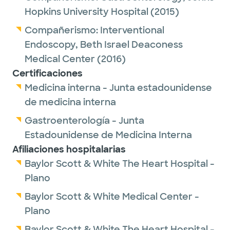
Hopkins University Hospital
(2015)
completed his clinical fellowship in general
gastroenterology and hepatology at the
Compañerismo:
Interventional
Johns Hopkins Hospital before undergoing a
Endoscopy,
Beth Israel Deaconess
rigorous year of additional training in
Medical Center
(2016)
advanced therapeutic endoscopy at the
Certificaciones
Beth Israel Deaconess Medical
Medicina interna - Junta estadounidense
Center/Harvard Medical School in Boston,
de medicina interna
Massachusetts. Dr. Bapat is happy to be back
Gastroenterología - Junta
in the Dallas area, and is looking forward to
Estadounidense de Medicina Interna
providing advanced minimally-invasive
Afiliaciones hospitalarias
endoscopic therapeutic modalities for his
Baylor Scott & White The Heart Hospital -
patients.
Plano
Baylor Scott & White Medical Center -
Plano
Baylor Scott & White The Heart Hospital -