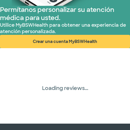
Prism Electric (1 planes)
Permítanos personalizar su atención
médica para usted.
Plan de Salud Superior (17 planes)
Utilice MyBSWHealth para obtener una experiencia de
atención personalizada.
TriWest HealthCare (2 planes)
Crear una cuenta MyBSWHealth
(abre en ventana nueva)
United HealthCare (28 planes)
WellMed (15 planes)
Loading reviews...