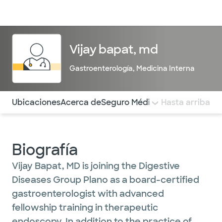
Médicos & Especialistas
Ubicaciones
Servicios & Tratami
Vijay bapat, md
Gastroenterología
,
Medicina Interna
Utilice esta navegación para saltar rápidamente a difere
Ubicaciones
Acerca de
Seguro Médico
COMENTARIOS
Hasta arriba
Biografía
Vijay Bapat, MD is joining the Digestive
Diseases Group Plano as a board-certified
gastroenterologist with advanced
fellowship training in therapeutic
endoscopy. In addition to the practice of