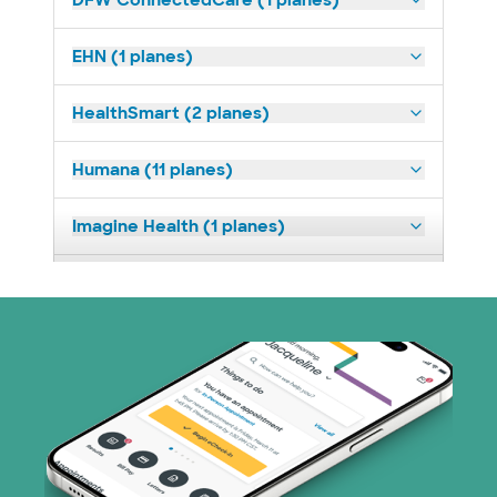
DFW ConnectedCare (1 planes)
EHN (1 planes)
HealthSmart (2 planes)
Humana (11 planes)
Imagine Health (1 planes)
Medicaid (2 planes)
Medicare (1 planes)
Nebraska Furniture Mart (3 planes)
Red PHCS (1 planes)