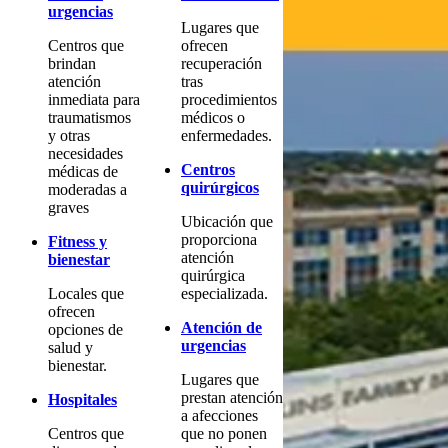
urgencias
Lugares que
Centros que
ofrecen
brindan
recuperación
atención
tras
inmediata para
procedimientos
traumatismos
médicos o
y otras
enfermedades.
necesidades
Centros
médicas de
quirúrgicos
moderadas a
graves
Ubicación que
proporciona
Fitness y
atención
bienestar
quirúrgica
Locales que
especializada.
ofrecen
Atención de
opciones de
urgencias
salud y
bienestar.
Lugares que
prestan atención
Hospitales
a afecciones
Centros que
que no ponen