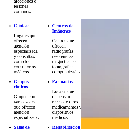
afecciones o
lesiones
comunes.
Clínicas
Centros de
Imágenes
Lugares que
ofrecen
Centros que
atención
ofrecen
especializada
radiografías,
y consultas,
resonancias
como los
magnéticas o
consultorios
tomografías
médicos.
computarizadas.
Grupos
Farmacias
clínicos
Locales que
Grupos con
dispensan
varias sedes
recetas y otros
que ofrecen
medicamentos y
atención
dispositivos
especializada.
médicos.
Salas de
Rehabilitación