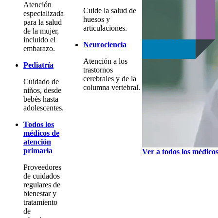
Atención
Cuide la salud de
especializada
huesos y
para la salud
articulaciones.
de la mujer,
incluido el
Neurociencia
embarazo.
Atención a los
Pediatría
trastornos
cerebrales y de la
Cuidado de
columna vertebral.
niños, desde
bebés hasta
adolescentes.
Todos los
médicos de
atención
primaria
Ver a todos los médico
Proveedores
de cuidados
regulares de
bienestar y
tratamiento
de