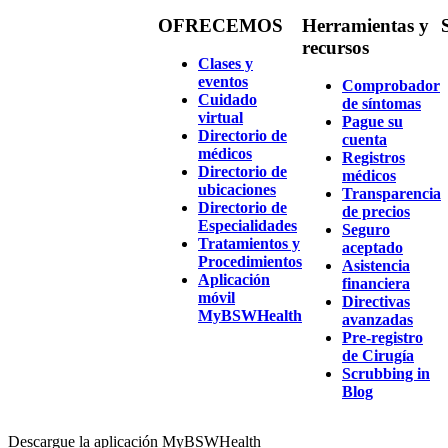
OFRECEMOS
Herramientas y
recursos
Clases y
eventos
Comprobador
Cuidado
de síntomas
virtual
Pague su
Directorio de
cuenta
médicos
Registros
Directorio de
médicos
ubicaciones
Transparencia
Directorio de
de precios
Especialidades
Seguro
Tratamientos y
aceptado
Procedimientos
Asistencia
Aplicación
financiera
móvil
Directivas
MyBSWHealth
avanzadas
Pre-registro
de Cirugía
Scrubbing in
Blog
Descargue la aplicación MyBSWHealth