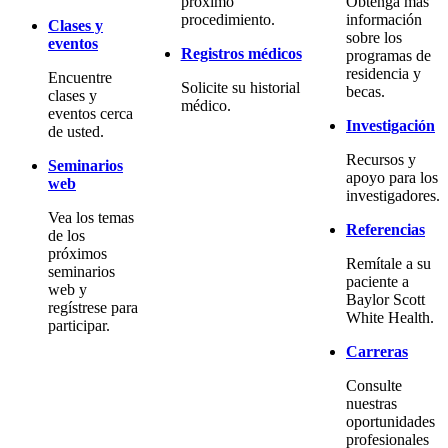
próximo
Obtenga más
procedimiento.
información
Clases y
sobre los
eventos
Registros médicos
programas de
residencia y
Encuentre
Solicite su historial
becas.
clases y
médico.
eventos cerca
Investigación
de usted.
Recursos y
Seminarios
apoyo para los
web
investigadores.
Vea los temas
Referencias
de los
próximos
Remítale a su
seminarios
paciente a
web y
Baylor Scott
regístrese para
White Health.
participar.
Carreras
Consulte
nuestras
oportunidades
profesionales