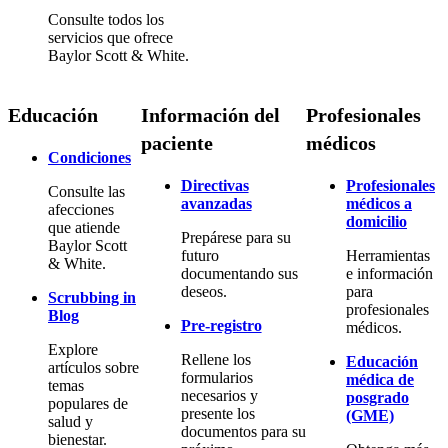
Consulte todos los
servicios que ofrece
Baylor Scott & White.
Educación
Información del
Profesionales
paciente
médicos
Condiciones
Directivas
Profesionales
Consulte las
avanzadas
médicos a
afecciones
domicilio
que atiende
Prepárese para su
Baylor Scott
futuro
Herramientas
& White.
documentando sus
e información
deseos.
para
Scrubbing in
profesionales
Blog
Pre-registro
médicos.
Explore
Rellene los
Educación
artículos sobre
formularios
médica de
temas
necesarios y
posgrado
populares de
presente los
(GME)
salud y
documentos para su
bienestar.