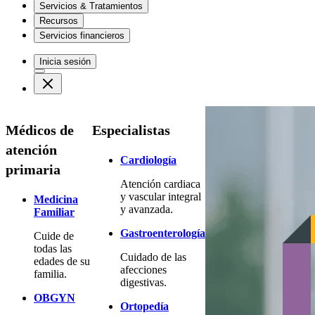
Servicios & Tratamientos
Recursos
Servicios financieros
Inicia sesión
Médicos de
Especialistas
atención
Cardiología
primaria
Atención cardiaca
y vascular integral
Medicina
y avanzada.
Familiar
Gastroenterología
Cuide de
todas las
Cuidado de las
edades de su
afecciones
familia.
digestivas.
OBGYN
Ortopedía