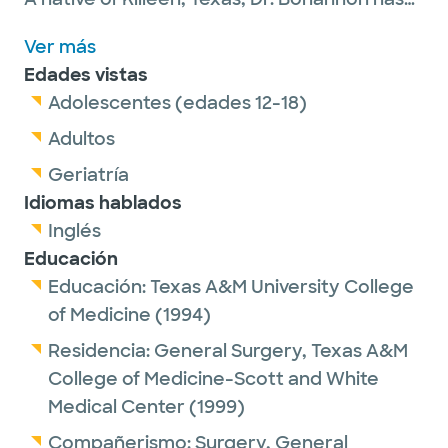
spent the majority of his professional life in
Ver más
Texas and is passionate about serving his
Edades vistas
adult patients.
Adolescentes (edades 12-18)
Adultos
He is a member of the Society for Vascular
Geriatría
Surgery, the American College of Surgeons,
Idiomas hablados
the Texas Surgical Society and the Texas
Inglés
Society of Vascular and Endovascular
Educación
Surgery.
Educación:
Texas A&M University College
of Medicine
(1994)
Outside of work, Dr. Bohannon enjoys
Residencia:
General Surgery,
Texas A&M
spending time with family, being outdoors
College of Medicine-Scott and White
and traveling.
Medical Center
(1999)
Compañerismo:
Surgery, General