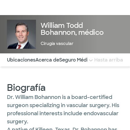
Médicos & Especialistas
Ubicaciones
Servicios & Tratami
William Todd
Bohannon, médico
Cirugía vascular
Utilice esta navegación para saltar rápidamente a difere
Ubicaciones
Acerca de
Seguro Médico
COMENTARIOS
Hasta arriba
Biografía
Dr. William Bohannon is a board-certified
surgeon specializing in vascular surgery. His
professional interests include endovascular
surgery.
A native of Killeen, Texas, Dr. Bohannon has