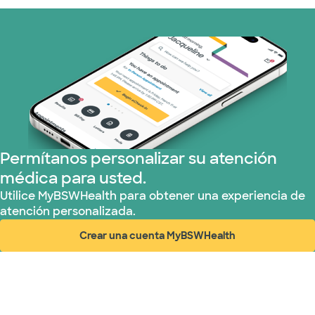
Prism Electric (1 planes)
Plan de Salud Superior (19 planes)
Tricare (3 planes)
TriWest HealthCare (1 planes)
Permítanos personalizar su atención
médica para usted.
United HealthCare (33 planes)
Utilice MyBSWHealth para obtener una experiencia de
atención personalizada.
WellMed (15 planes)
Crear una cuenta MyBSWHealth
(abre en ventana nueva)