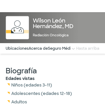
Médicos & Especialistas
Ubicaciones
Servicios & Tratami
Wilson León
Hernández, MD
Radiación Oncológica
Utilice esta navegación para saltar rápidamente a difere
Ubicaciones
Acerca de
Seguro Médico
COMENTARIOS
Hasta arriba
Biografía
Edades vistas
Niños (edades 3-11)
Adolescentes (edades 12-18)
Adultos