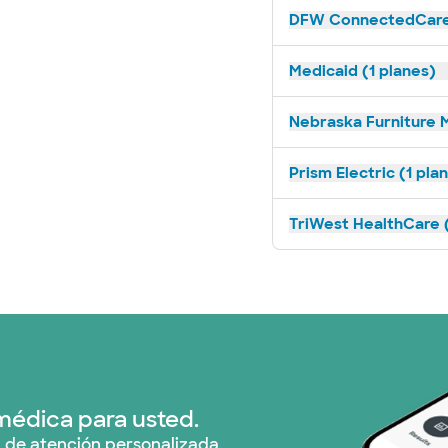
DFW ConnectedCare 
Medicaid (1 planes)
Nebraska Furniture M
Prism Electric (1 pla
TriWest HealthCare (
médica para usted.
 de atención personalizada.