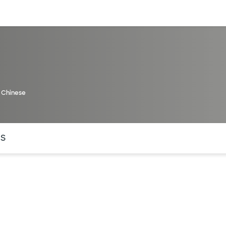
entos
Recursos
Servicios financieros
, Chinese
ntes secciones de la página. La sección activa actual es
OS