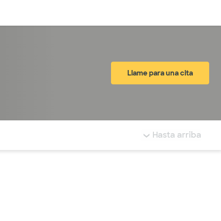
Inicia sesión
Llame para una cita
tá resaltada.
Hasta arriba