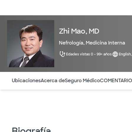
Médicos & Especialistas
Ubicaciones
Servicios & Tratami
Zhi Mao, MD
Nefrología
,
Medicina Interna
Edades vistas 0 - 99+ años
English
Utilice esta navegación para saltar rápidamente a difere
Ubicaciones
Acerca de
Seguro Médico
COMENTARI
Biografía