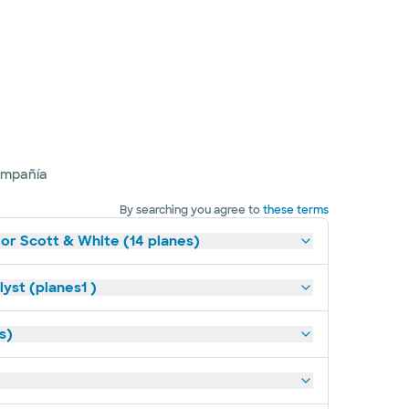
ompañía
By searching you agree to
these terms
lor Scott & White (14 planes)
yst (planes1 )
s)