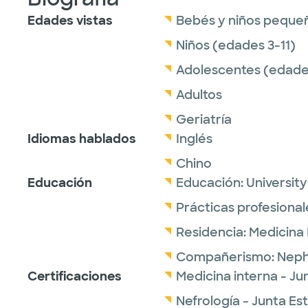
Edades vistas
Bebés y niños peque
Niños (edades 3-11)
Adolescentes (edades
Adultos
Geriatría
Idiomas hablados
Inglés
Chino
Educación
Educación:
Universit
Prácticas profesional
Residencia:
Medicina 
Compañerismo:
Neph
Certificaciones
Medicina interna - J
Nefrología - Junta E