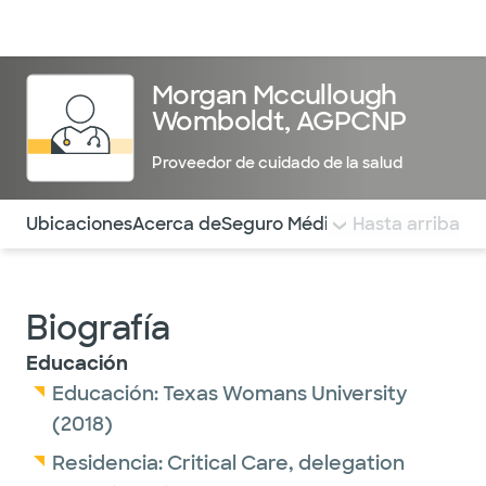
Médicos & Especialistas
Ubicaciones
Servicios & Tratami
Morgan Mccullough
Womboldt, AGPCNP
Proveedor de cuidado de la salud
Utilice esta navegación para saltar rápidamente a difere
Ubicaciones
Acerca de
Seguro Médico
COMENTARIOS
Hasta arriba
Biografía
Educación
Educación:
Texas Womans University
(2018)
Residencia:
Critical Care,
delegation