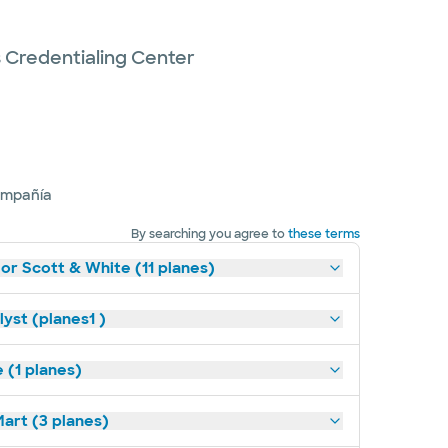
s Credentialing Center
ompañía
By searching you agree to
these terms
lor Scott & White (11 planes)
yst (planes1 )
(1 planes)
art (3 planes)