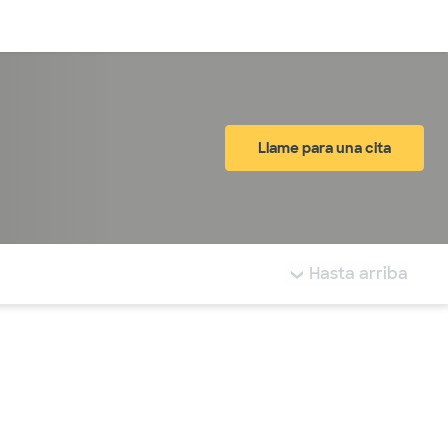
Inicia sesión
Llame para una cita
tá resaltada.
Hasta arriba