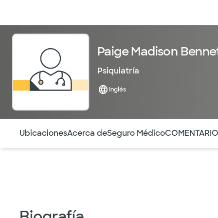
Médicos & Especialistas
Ubicaciones
Servicios & Tratami
Paige Madison Benne
Psiquiatría
Inglés
Utilice esta navegación para saltar rápidamente a difere
Ubicaciones
Acerca de
Seguro Médico
COMENTARI
Biografía