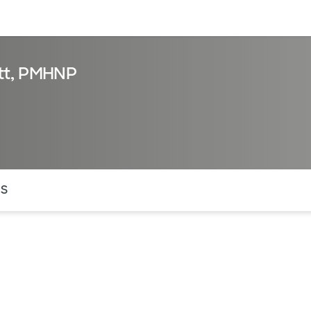
entos
Recursos
Servicios financieros
tt, PMHNP
ntes secciones de la página. La sección activa actual es
OS