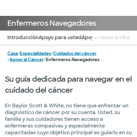
Médicos & Especialistas
Ubicaciones
Servicios & Tratami
Enfermeros Navegadores
Utilice esta navegación para saltar rápidamente a difere
Introducción
Apoyo para usted
Apoyo a las familias
Hasta arriba
Más
Casa
/
Especialidades
/
Cuidados del cáncer
/
Apoyo al Cáncer
/
Enfermeros Navegadores
Su guía dedicada para navegar en el
cuidado del cáncer
En Baylor Scott & White, no tiene que enfrentar un
diagnóstico de cáncer por su cuenta. Usted, su
familia y sus cuidadores tienen acceso a
enfermeras compasivas y especialmente
capacitadas cuyo objetivo principal es guiarlo en su