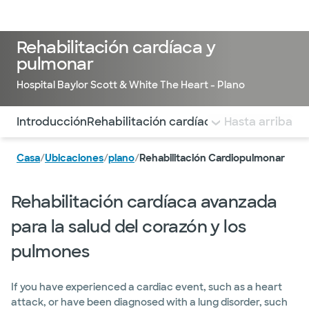
Iniciar sesión
Rehabilitación cardíaca y
pulmonar
Hospital Baylor Scott & White The Heart - Plano
Utilice esta navegación para saltar rápidamente a difere
Introducción
Rehabilitación cardíaca
Rehabilitación 
Hasta arriba
Casa
/
Ubicaciones
/
plano
/
Rehabilitación Cardiopulmonar
Rehabilitación cardíaca avanzada
para la salud del corazón y los
pulmones
If you have experienced a cardiac event, such as a heart
attack, or have been diagnosed with a lung disorder, such