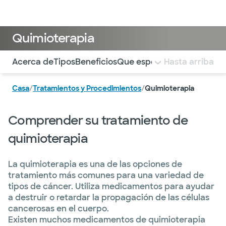
Médicos & Especialistas
Ubicaciones
Servicios & Tratami
Quimioterapia
Utilice esta navegación para saltar rápidamente a difere
Acerca de
Tipos
Beneficios
Que esperar
Hasta arriba
Apoyo
Investig
Casa
/
Tratamientos y Procedimientos
/
Quimioterapia
Comprender su tratamiento de
quimioterapia
La quimioterapia es una de las opciones de
tratamiento más comunes para una variedad de
tipos de cáncer. Utiliza medicamentos para ayudar
a destruir o retardar la propagación de las células
cancerosas en el cuerpo.
Existen muchos medicamentos de quimioterapia