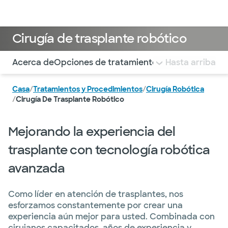
Médicos & Especialistas
Ubicaciones
Servicios & Tratami
Cirugía de trasplante robótico
Utilice esta navegación para saltar rápidamente a difere
Acerca de
Opciones de tratamiento
Dónde recibir tr
Hasta arriba
Casa
/
Tratamientos y Procedimientos
/
Cirugía Robótica
/
Cirugía De Trasplante Robótico
Mejorando la experiencia del
trasplante con tecnología robótica
avanzada
Como líder en atención de trasplantes, nos
esforzamos constantemente por crear una
experiencia aún mejor para usted. Combinada con
cirujanos capacitados, años de experiencia y