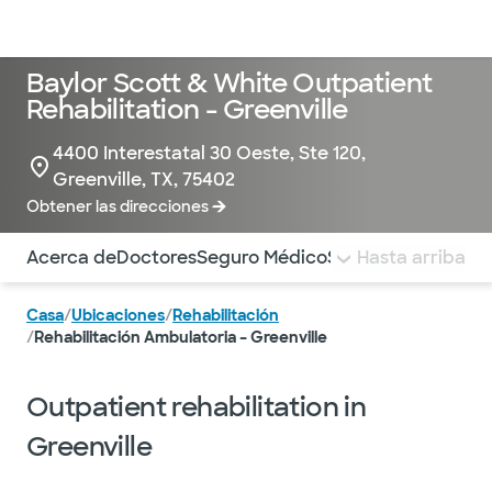
Médicos & Especialistas
Ubicaciones
Servicios & Tratami
Baylor Scott & White Outpatient
Rehabilitation - Greenville
4400 Interestatal 30 Oeste, Ste 120,
Greenville, TX, 75402
Obtener las direcciones
Utilice esta navegación para saltar rápidamente a difere
Acerca de
Doctores
Seguro Médico
Servicios
Hasta arriba
Pagar la 
Casa
/
Ubicaciones
/
Rehabilitación
/
Rehabilitación Ambulatoria – Greenville
Outpatient rehabilitation in
Greenville