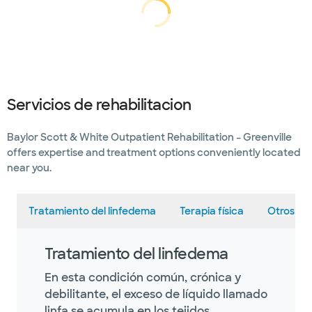
cargando...
cargando
Servicios de rehabilitacion
Baylor Scott & White Outpatient Rehabilitation – Greenville
offers expertise and treatment options conveniently located
near you.
Tratamiento del linfedema
Terapia física
Otros ser
Tratamiento del linfedema
En esta condición común, crónica y
debilitante, el exceso de líquido llamado
linfa se acumula en los tejidos,