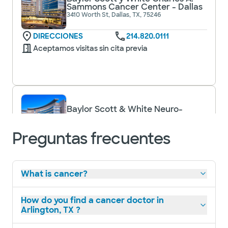
Sammons Cancer Center - Dallas
3410 Worth St, Dallas, TX, 75246
DIRECCIONES
214.820.0111
Aceptamos visitas sin cita previa
Baylor Scott & White Neuro-
Oncology Associates
3410 vale la pena st ste 820, dallas, tx, 75246
Preguntas frecuentes
DIRECCIONES
214.820.8690
No se aceptan
pacientes sin cita
Ver horarios
What is cancer?
previa
How do you find a cancer doctor in
Arlington, TX ?