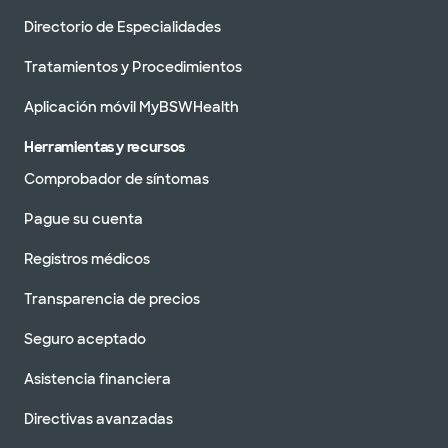
Directorio de Especialidades
Baylor Scott & White T. Boone
Pickens Cancer Hospital
Tratamientos y Procedimientos
3535 Worth St, Dallas, TX, 75246
Aplicación móvil MyBSWHealth
DIRECCIONES
214.820.0111
Aceptamos visitas sin cita previa
Herramientas y recursos
Comprobador de síntomas
Pague su cuenta
Baylor University Medical Center,
Registros médicos
parte de Baylor Scott & White
Health
3500 Gaston Ave, Dallas, TX, 75246
Transparencia de precios
DIRECCIONES
214.820.0111
Seguro aceptado
Aceptamos visitas sin cita previa
Asistencia financiera
Directivas avanzadas