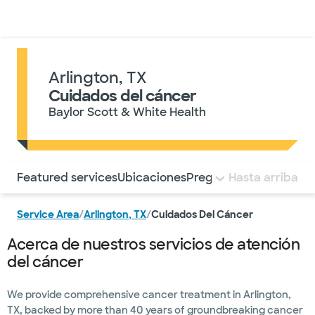
Médicos & Especialistas
Ubicaciones
Servicios & Tratami
Arlington, TX
Cuidados del cáncer
Baylor Scott & White Health
Utilice esta navegación para saltar rápidamente a difere
Featured services
Ubicaciones
Preguntas frecuentes
Hasta arriba
Service Area
/
Arlington, TX
/
Cuidados Del Cáncer
Acerca de nuestros servicios de atención
del cáncer
We provide comprehensive cancer treatment in Arlington,
TX, backed by more than 40 years of groundbreaking cancer