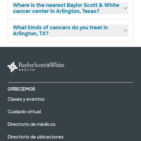
Where is the nearest Baylor Scott & White
Baylor Scott & White
cancer center in Arlington, Texas?
Neuroscience Center
9101N Central Expy Ste 400, Dallas, TX, 75231
What kinds of cancers do you treat in
DIRECCIONES
214.820.9272
Arlington, TX?
No se aceptan pacientes sin cita previa
Especialistas en oncología
quirúrgica de Baylor Scott &
White - Dallas
3410 vale la pena st ste 670, dallas, tx, 75246
OFRECEMOS
DIRECCIONES
214.820.2302
Clases y eventos
No se aceptan
pacientes sin cita
Ver horarios
Cuidado virtual
previa
Directorio de médicos
Directorio de ubicaciones