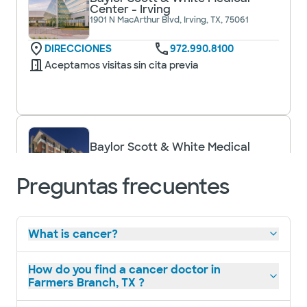
Center - Irving
1901 N MacArthur Blvd, Irving, TX, 75061
DIRECCIONES
972.990.8100
Aceptamos visitas sin cita previa
Baylor Scott & White Medical
Center - Plano
4700 Alliance Blvd, Plano, TX, 75093
Preguntas frecuentes
DIRECCIONES
469.814.2000
Aceptamos visitas sin cita previa
What is cancer?
How do you find a cancer doctor in
Farmers Branch, TX ?