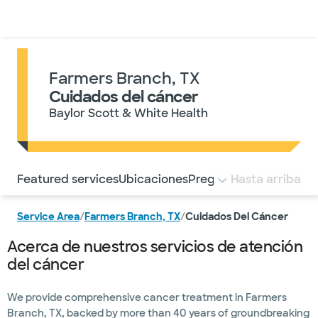
Médicos & Especialistas
Ubicaciones
Servicios & Tratami
Farmers Branch, TX
Cuidados del cáncer
Baylor Scott & White Health
Utilice esta navegación para saltar rápidamente a difere
Featured services
Ubicaciones
Preguntas frecuentes
Hasta arriba
Service Area
/
Farmers Branch, TX
/
Cuidados Del Cáncer
Acerca de nuestros servicios de atención
del cáncer
We provide comprehensive cancer treatment in Farmers
Branch, TX, backed by more than 40 years of groundbreaking