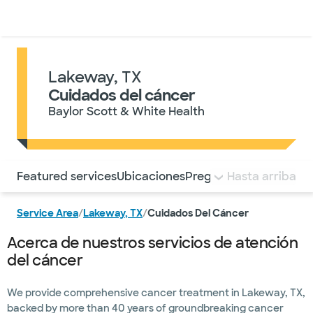
Médicos & Especialistas
Ubicaciones
Servicios & Tratami
Lakeway, TX
Cuidados del cáncer
Baylor Scott & White Health
Utilice esta navegación para saltar rápidamente a difere
Featured services
Ubicaciones
Preguntas frecuentes
Hasta arriba
Service Area
/
Lakeway, TX
/
Cuidados Del Cáncer
Acerca de nuestros servicios de atención
del cáncer
We provide comprehensive cancer treatment in Lakeway, TX,
backed by more than 40 years of groundbreaking cancer