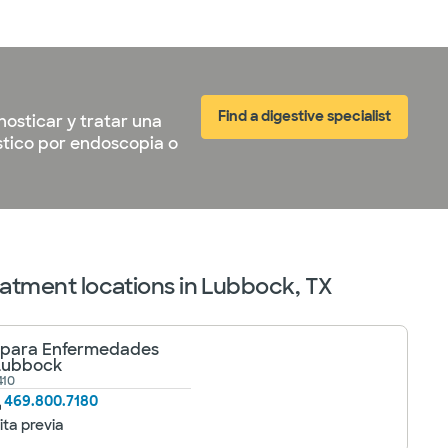
Find a digestive specialist
osticar y tratar una
stico por endoscopia o
eatment locations in Lubbock, TX
e para Enfermedades
 Lubbock
410
469.800.7180
ita previa