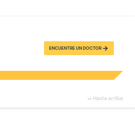
Inicia sesión
ENCUENTRE UN DOCTOR
tá resaltada.
Hasta arriba