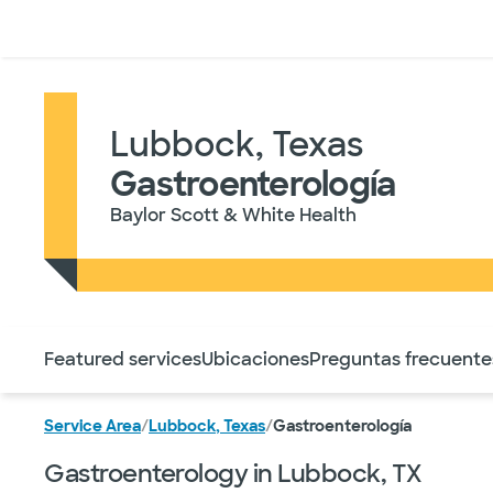
Médicos & Especialistas
Ubicaciones
Servicios & Tratami
Lubbock, Texas
Gastroenterología
Baylor Scott & White Health
Utilice esta navegación para saltar rápidamente a difere
Featured services
Ubicaciones
Preguntas frecuente
Service Area
/
Lubbock, Texas
/
Gastroenterología
Gastroenterology in Lubbock, TX