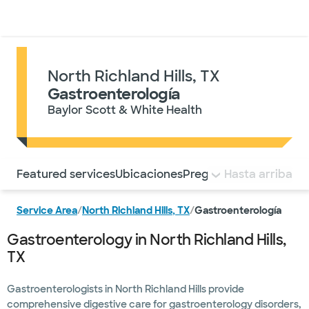
Médicos & Especialistas
Ubicaciones
Servicios & Tratami
North Richland Hills, TX
Gastroenterología
Baylor Scott & White Health
Utilice esta navegación para saltar rápidamente a difere
Featured services
Ubicaciones
Preguntas frecuentes
Hasta arriba
Service Area
/
North Richland Hills, TX
/
Gastroenterología
Gastroenterology in North Richland Hills,
TX
Gastroenterologists in North Richland Hills provide
comprehensive digestive care for gastroenterology disorders,