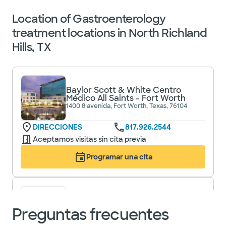
Location of Gastroenterology
treatment locations in North Richland
Hills, TX
Baylor Scott & White Centro
Médico All Saints - Fort Worth
1400 8 avenida, Fort Worth, Texas, 76104
DIRECCIONES
817.926.2544
Aceptamos visitas sin cita previa
Programar una cita
Enfermedades digestivas de
Baylor Scott y White - Fort Worth
Preguntas frecuentes
1250 8th ave ste 650, fortworth, tx, 76104