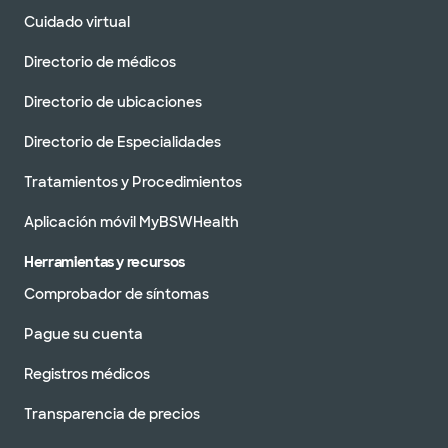
1901N MacArthur Blvd, Irving, TX, 75061
Cuidado virtual
DIRECCIONES
972.990.8100
Directorio de médicos
Aceptamos visitas sin cita previa
Directorio de ubicaciones
Directorio de Especialidades
Tratamientos y Procedimientos
Centro médico Baylor Scott &
White - Club de trofeos
2850 e state Highway 114, philip club, tx, 76262
Aplicación móvil MyBSWHealth
DIRECCIONES
817.837.4600
Herramientas y recursos
Aceptamos visitas sin cita previa
Comprobador de síntomas
Pague su cuenta
Registros médicos
Transparencia de precios