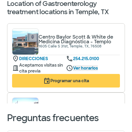
Location of Gastroenterology
treatment locations in Temple, TX
Centro Baylor Scott & White de
Medicina Diagnóstica - Templo
1605 Calle S 31st, Temple, TX, 76508
DIRECCIONES
254.215.0100
Aceptamos visitas sin
Ver horarios
cita previa
Programar una cita
Clínica Baylor Scott & White -
Templo
Preguntas frecuentes
2401 Calle S 31st, Temple, TX, 76508
DIRECCIONES
254.724.2111