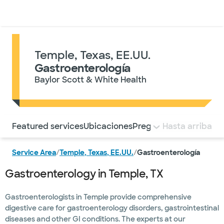
Médicos & Especialistas
Ubicaciones
Servicios & Tratami
Temple, Texas, EE.UU.
Gastroenterología
Baylor Scott & White Health
Utilice esta navegación para saltar rápidamente a difere
Featured services
Ubicaciones
Preguntas frecuentes
Hasta arriba
Service Area
/
Temple, Texas, EE.UU.
/
Gastroenterología
Gastroenterology in Temple, TX
Gastroenterologists in Temple provide comprehensive
digestive care for gastroenterology disorders, gastrointestinal
diseases and other GI conditions. The experts at our