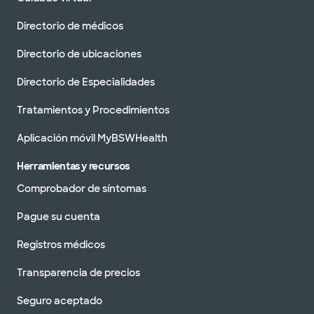
DIRECCIONES
254.724.5437
No se aceptan
Directorio de médicos
pacientes sin cita
Ver horarios
previa
Directorio de ubicaciones
Programar una cita
Directorio de Especialidades
Tratamientos y Procedimientos
Baylor Scott & White Medical
Aplicación móvil MyBSWHealth
Center - Templo
2401 Calle S 31st, Temple, TX, 76508
Herramientas y recursos
DIRECCIONES
254.724.2111
Comprobador de síntomas
Aceptamos visitas sin cita previa
Pague su cuenta
Registros médicos
Transparencia de precios
Seguro aceptado