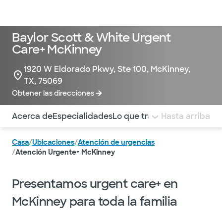
Médicos & Especialistas
Ubicaciones
Servicios & Tratami
Baylor Scott & White Urgent
Care+ McKinney
1920 W Eldorado Pkwy, Ste 100, McKinney,
TX, 75069
Obtener las direcciones
Utilice esta navegación para saltar rápidamente a difere
Acerca de
Especialidades
Lo que tratamos
Hasta arriba
BIENESTAR
Casa
/
Ubicaciones
/
Atención de urgencias
/
Atención Urgente+ McKinney
Presentamos urgent care+ en
McKinney para toda la familia