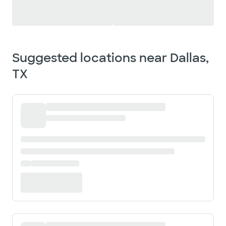
Cargando opciones de filtro...
Suggested locations near
Dallas,
TX
Loading location card...