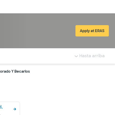
Inicia sesión
Apply at ERAS
(abre en ve
tá resaltada.
Hasta arriba
orado Y Becarios
d,