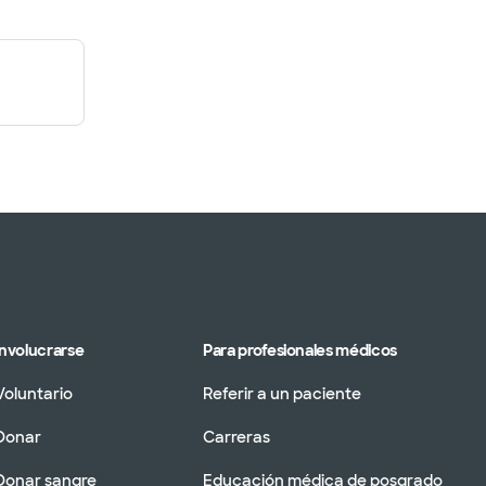
Involucrarse
Para profesionales médicos
Voluntario
Referir a un paciente
Donar
Carreras
Donar sangre
Educación médica de posgrado