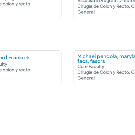
Associate Program Directo
e colon y recto
Cirugía de Colon y Recto, C
General
Michael pendola, maryl
ard Franko
facs, fascrs
ulty
Core Faculty
e colon y recto
Cirugía de Colon y Recto, C
General