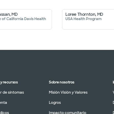
assan, MD
Loree Thornton, MD
y of California Davis Health
USA Health Program
y recursos
Sobre nosotros
 de síntomas
Misión Visión y Valores
enta
Logros
dicos
Impacto comunitario