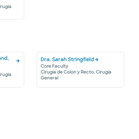
r
irugía
and,
Dra. Sarah Stringfield
Core Faculty
Cirugía de Colon y Recto, Cirugía
irugía
General