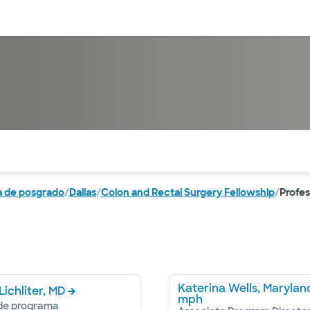
entos
Recursos
Servicios financieros
ntes secciones de la página. La sección activa actual es
 de posgrado
/
Dallas
/
Colon and Rectal Surgery Fellowship
/
Profes
Katerina Wells, Marylan
ichliter, MD
mph
 de programa