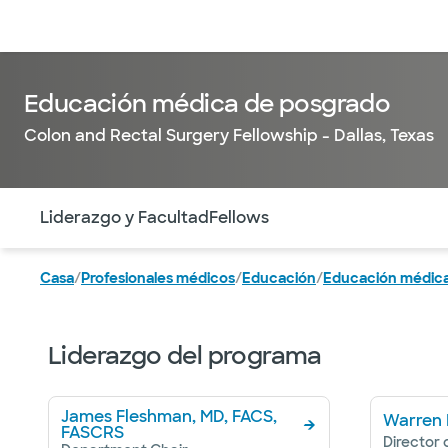
Médicos & Especialistas
Ubicaciones
Servicios & Tratami
Educación médica de posgrado
Colon and Rectal Surgery Fellowship - Dallas, Texas
Utilice esta navegación para saltar rápidamente a difere
Liderazgo y Facultad
Fellows
Casa
/
Profesionales médicos
/
Educación
/
Educación médica
Liderazgo del programa
James Fleshman, MD, FACS,
Warren L
FASCRS
Director