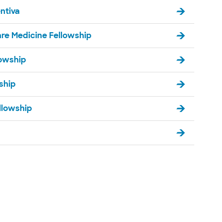
ntiva
are Medicine Fellowship
lowship
ship
llowship