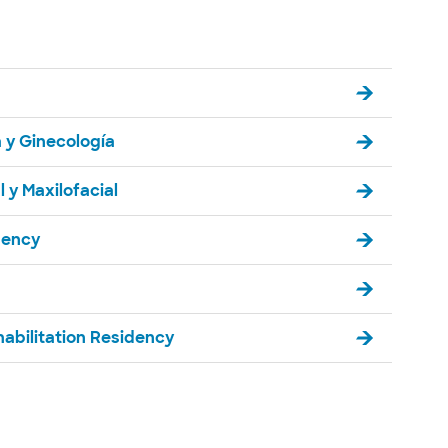
 y Ginecología
 y Maxilofacial
dency
abilitation Residency