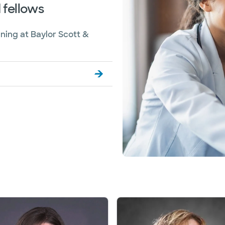
 fellows
ining at Baylor Scott &