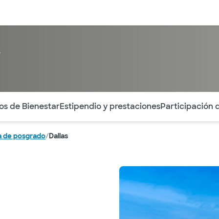
entos
Recursos
Servicios financieros
s
ntes secciones de la página. La sección activa actual es
os de Bienestar
Estipendio y prestaciones
Participación 
 de posgrado
/
Dallas