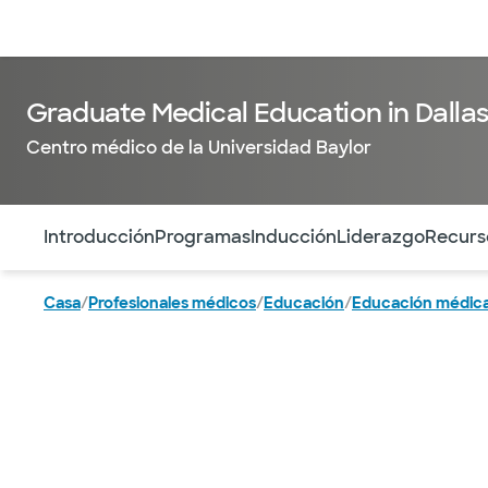
Médicos & Especialistas
Ubicaciones
Servicios & Tratami
Graduate Medical Education in Dalla
Centro médico de la Universidad Baylor
Utilice esta navegación para saltar rápidamente a difere
Introducción
Programas
Inducción
Liderazgo
Recurs
Casa
/
Profesionales médicos
/
Educación
/
Educación médica