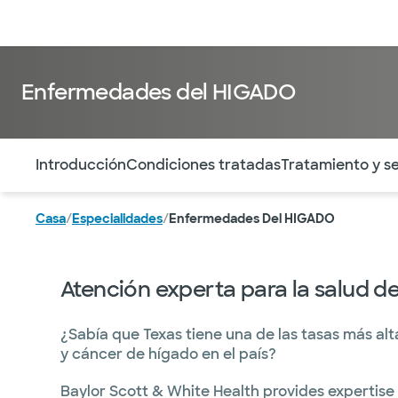
Médicos & Especialistas
Ubicaciones
Servicios & Tratami
Enfermedades del HIGADO
Utilice esta navegación para saltar rápidamente a difere
Introducción
Condiciones tratadas
Tratamiento y se
Casa
/
Especialidades
/
Enfermedades Del HIGADO
Atención experta para la salud d
¿Sabía que Texas tiene una de las tasas más a
y cáncer de hígado en el país?
Baylor Scott & White Health provides expertise i