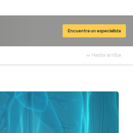
Inicia sesión
Encuentra un especialista
tá resaltada.
Hasta arriba