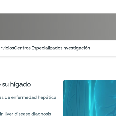
entos
Recursos
Servicios financieros
ntes secciones de la página. La sección activa actual es
rvicios
Centros Especializados
Investigación
e su hígado
ltas de enfermedad hepática
n liver disease diagnosis