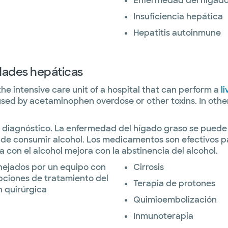
Enfermedad del hígado
Insuficiencia hepática
Hepatitis autoinmune
dades hepáticas
he intensive care unit of a hospital that can perform a
l
ed by acetaminophen overdose or other toxins. In other c
 diagnóstico. La enfermedad del hígado graso se puede c
 de consumir alcohol. Los medicamentos son efectivos par
con el alcohol mejora con la abstinencia del alcohol.
nejados por un equipo con
Cirrosis
pciones de tratamiento del
Terapia de protones
n quirúrgica
Quimioembolización
Inmunoterapia