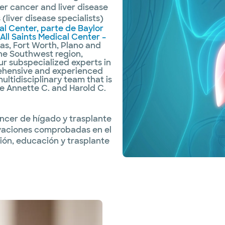
iver cancer and liver disease
(liver disease specialists)
al Center, parte de Baylor
All Saints Medical Center –
las, Fort Worth, Plano and
 the Southwest region,
ur subspecialized experts in
rehensive and experienced
ltidisciplinary team that is
te Annette C. and Harold C.
cer de hígado y trasplante
novaciones comprobadas en el
ón, educación y trasplante