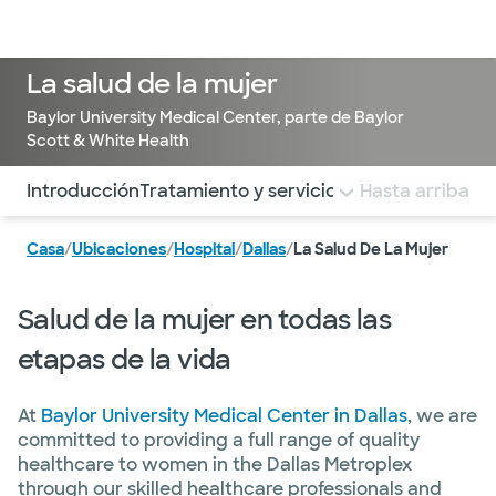
Médicos & Especialistas
Ubicaciones
Servicios & Tratami
La salud de la mujer
Baylor University Medical Center, parte de Baylor
Scott & White Health
Utilice esta navegación para saltar rápidamente a difere
Introducción
Tratamiento y servicios
Consejos de nues
Hasta arriba
Casa
/
Ubicaciones
/
Hospital
/
Dallas
/
La Salud De La Mujer
Salud de la mujer en todas las
etapas de la vida
At
Baylor University Medical Center in Dallas
, we are
committed to providing a full range of quality
healthcare to women in the Dallas Metroplex
through our skilled healthcare professionals and